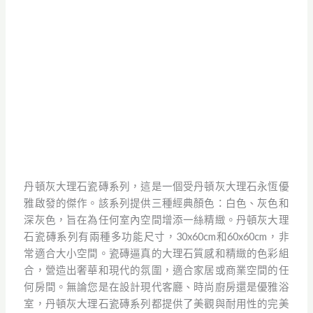
Guocera
Downtown
A masterpiece inspired by the
timeless elegance of Denton
Grey marble.
丹頓灰大理石瓷磚系列，這是一個受丹頓灰大理石永恆優
雅啟發的傑作。該系列提供三種經典顏色：白色、灰色和
深灰色，旨在為任何室內空間增添一絲精緻。丹頓灰大理
石瓷磚系列有兩種多功能尺寸，30x60cm和60x60cm，非
常適合大小空間。瓷磚逼真的大理石質感和精緻的色彩組
合，營造出奢華和現代的氛圍，適合家居或商業空間的任
何房間。無論您是在設計現代客廳、時尚廚房還是優雅浴
室，丹頓灰大理石瓷磚系列都提供了美觀與耐用性的完美