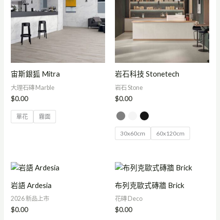
宙斯銀狐 Mitra
岩石科技 Stonetech
大理石磚 Marble
岩石 Stone
$
0.00
$
0.00
單花
霧面
30x60cm
60x120cm
岩語 Ardesia
布列克歐式磚牆 Brick
2026 新品上市
花磚 Deco
$
0.00
$
0.00