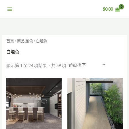
跳
$
0.00
至
主
要
內
容
首頁
/ 商品 顏色 / 白煙色
白煙色
顯示第 1 至 24 項結果，共 59 項