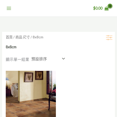
跳
$
0.00
至
主
要
內
容
首頁
/ 商品 尺寸 / 8x8cm
8x8cm
顯示單一結果