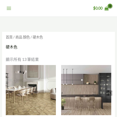
跳
$
0.00
至
主
要
內
容
首頁
/ 商品 顏色 / 硬木色
硬木色
顯示所有 13 筆結果