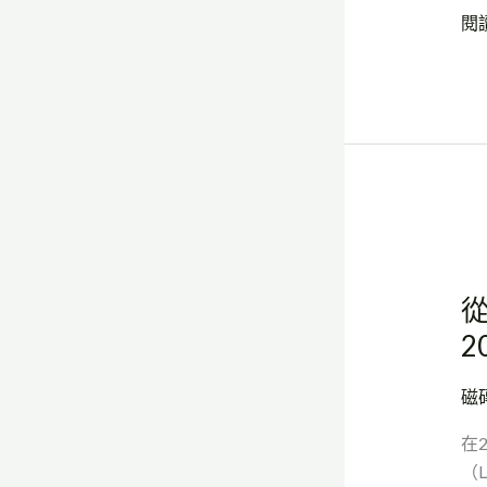
與
閱
技
術
的
新
語
言
從
石
從
灰
岩
2
（L
St
磁
出
在
發
（L
–