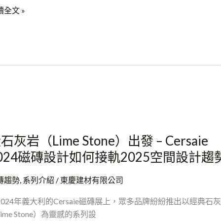
讀全文 »
石灰岩（Lime Stone）出發 – Cersaie
024磁磚設計如何接軌2025空間設計趨
ime
one）
磚趨勢
,
系列介紹
/
東慶建材有限公司
2024年義大利的Cersaie磁磚展上，眾多品牌紛紛推出以經典石
ime Stone）為靈感的系列設