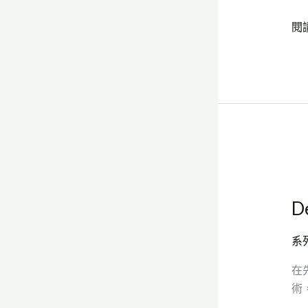
勢
閱
De
Te
D
開
創
系
磁
磚
在先
美
術
學