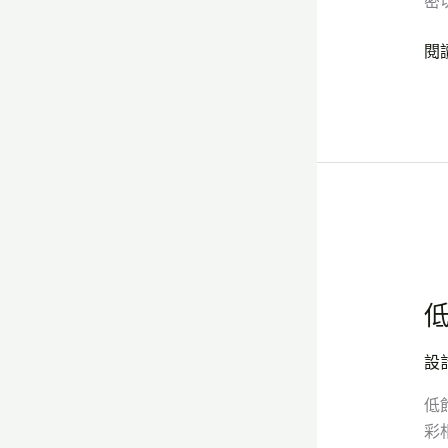
密
要
色
閱
彩
趨
勢
與
義
大
利
磁
低
磚
飽
設
和
計
度
應
設
色
用
彩
低
於
彩
空