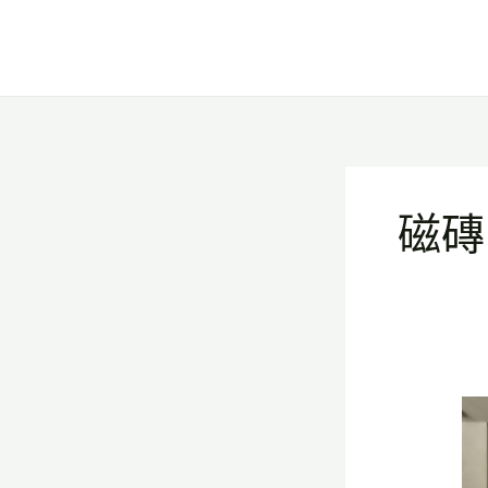
跳
至
主
要
內
容
磁磚
好
室
設