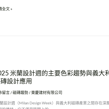
saie
讀全文 »
24
25
25
025 米蘭設計週的主要色彩趨勢與義大
磁磚設計應用
佈留言
/
磁磚趨勢
/
東慶建材有限公司
蘭設計週（Milan Design Week）與義大利磁磚產業之間存在深