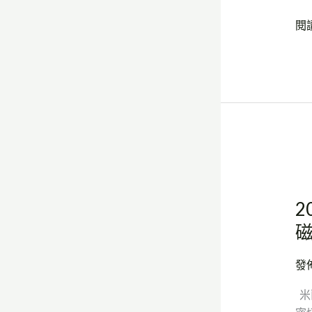
Cer
閱
20
磁
磚
設
計
如
何
接
20
軌
米
20
2
蘭
空
設
間
計
設
週
發
計
的
趨
米
主
勢