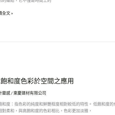
切的連結，它不僅是時間上的
讀全文 »
低飽和度色彩於空間之應用
計靈感
/
東慶建材有限公司
飽和度：指色彩的純度和鮮艷程度相對較低的特性。 低飽和度的
相對柔和，與高飽和度的色彩相比，色彩更加淡雅，