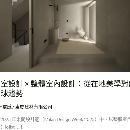
：
室設計 × 整體室內設計：從在地美學對
全球趨勢
計靈感
/
東慶建材有限公司
2025 年米蘭設計週（Milan Design Week 2025）中，以整體室
Holist […]