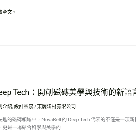
讀全文 »
ep
ch：
eep Tech：開創磁磚美學與技術的新語
列介紹
,
設計靈感
/
東慶建材有限公司
進的磁磚領域中，NovaBell 的 Deep Tech 代表的不僅是一項新
，更是一場結合科學與美學的