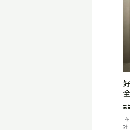
計
×
整
體
室
內
設
計
從
在
地
好
美
學
對
設
話
全
在 
球
計（
趨