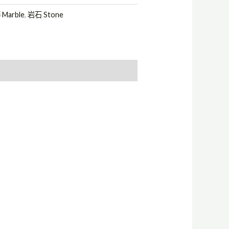
Marble
,
岩石 Stone
ring the Soul of Roman