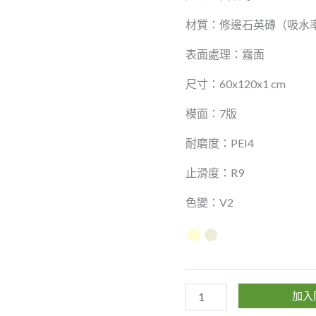
材質：修邊石英磚（吸水率<
表面處理：霧面
尺寸：60x120x1 cm
模面：7版
耐磨度：PEI4
止滑度：R9
色變：V2
加入