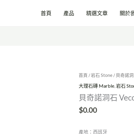
首頁
產品
精選文章
關於
貝
首頁
/
岩石 Stone
/ 貝奇諾洞石
奇
大理石磚 Marble
,
岩石 Sto
諾
貝奇諾洞石 Vecc
洞
石
$
0.00
Vecchio
數
量
產地：西班牙