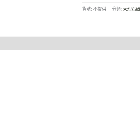
貨號:
不提供
分類:
大理石磚 
Vitacer
Vecchio
Vecchio Travertine Series: Captu