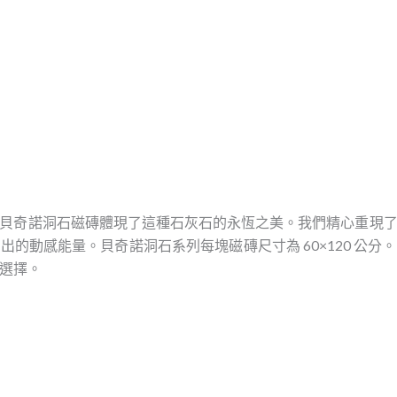
Splendor
貝奇諾洞石磁磚體現了這種石灰石的永恆之美。我們精心重現
的動感能量。貝奇諾洞石系列每塊磁磚尺寸為 60×120 公
選擇。