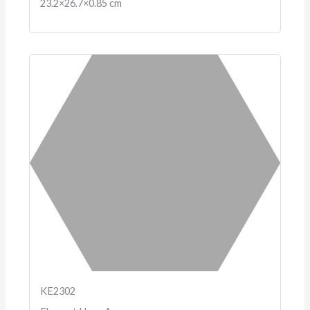
23.2×26.7×0.85 cm
KE2302