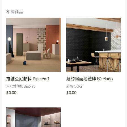
相關商品
拉維亞尼顏料 Pigmenti
紐約霧面地鐵磚 Biselado
大尺寸薄板 BigSlab
彩磚 Color
$
0.00
$
0.00