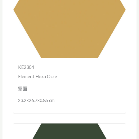
KE2304
Element Hexa Ocre
霧面
23.2×26.7×0.85 cm