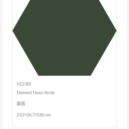
KE2305
Element Hexa Verde
霧面
23.2×26.7×0.85 cm