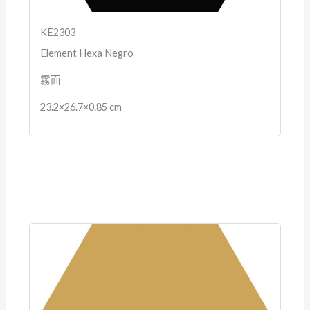
KE2303
Element Hexa Negro
霧面
23.2×26.7×0.85 cm