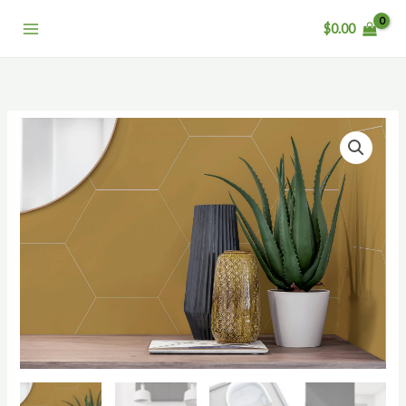
跳
$
0.00
至
主
要
內
容
純
色
元
素
Element
數
量