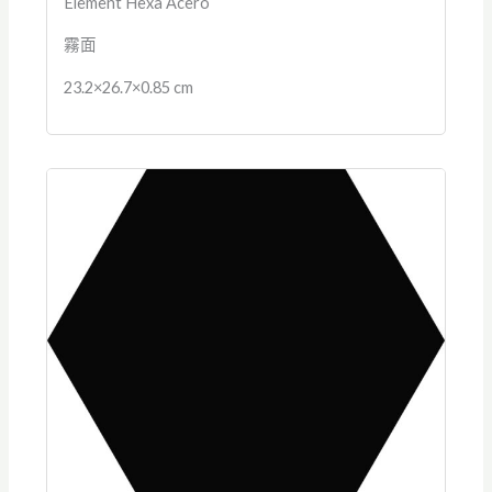
Element Hexa Acero
霧面
23.2×26.7×0.85 cm