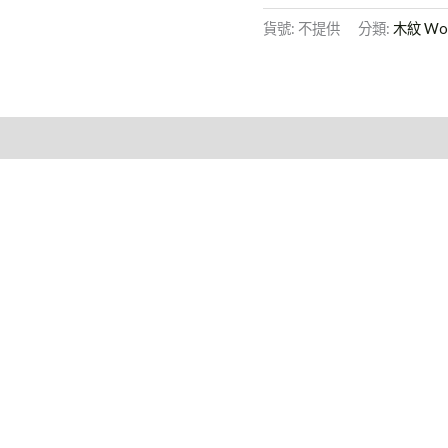
貨號:
不提供
分類:
木紋 Wo
Halcon Ceramicas
Bosco
Bring the Serenity of the Forest