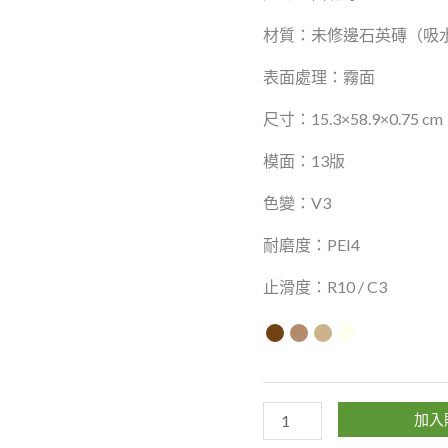
材質：未修邊石英磚（吸水率
表面處理：霧面
尺寸：15.3×58.9×0.75 cm
模面：13版
色變：V3
耐磨度：PEI4
止滑度：R10 / C3
加入