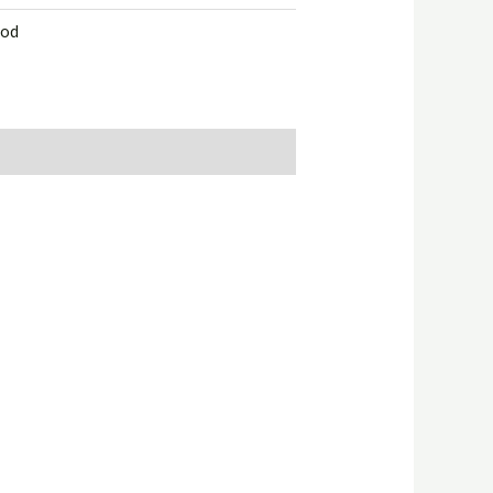
od
 Into Your Home