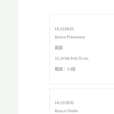
HL155831
Bosco
Primavera
霧面
15.3×58.9×0.75 cm
模面：13版
HL155832
Bosco Otoño