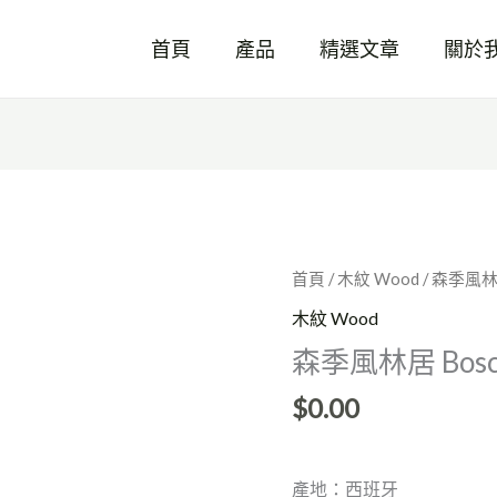
首頁
產品
精選文章
關於
森
首頁
/
木紋 Wood
/ 森季風林
季
木紋 Wood
風
森季風林居 Bosc
林
居
$
0.00
Bosco
數
量
產地：西班牙