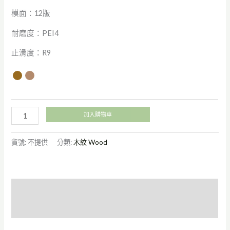
模面：12版
耐磨度：PEI4
止滑度：R9
加入購物車
貨號:
不提供
分類:
木紋 Wood
描述
額外資訊