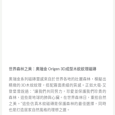
Vitacer
Origen
The Beauty of the World's
Forests with Origen: 3D Tech.
Wood Grain Texture Tiles
世界森林之美：奧瑞金 Origen 3D成型木紋紋理磁磚
奧瑞金系列磁磚靈感來自於世界各地的壯麗森林，模擬出
精緻的3D木紋紋理，搭配霧面柔細的質感。正如大衛·艾
登堡曾說過：“讓我們共同努力，珍愛並保護我們珍貴的
森林，這些是地球的肺與心臟。在世界森林日，重拾自然
之美。”這些仿真木紋磁磚是保護森林的最佳選擇，同時
也是打造居家自然風格的理想之選。