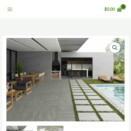
跳
$
0.00
至
主
要
內
容
克
林
石
Carleen
數
量