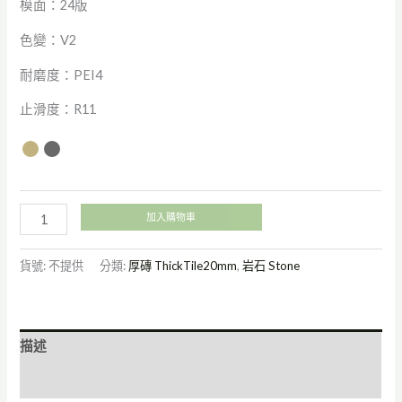
模面：24版
色變：V2
耐磨度：PEI4
止滑度：R11
加入購物車
貨號:
不提供
分類:
厚磚 ThickTile20mm
,
岩石 Stone
描述
額外資訊