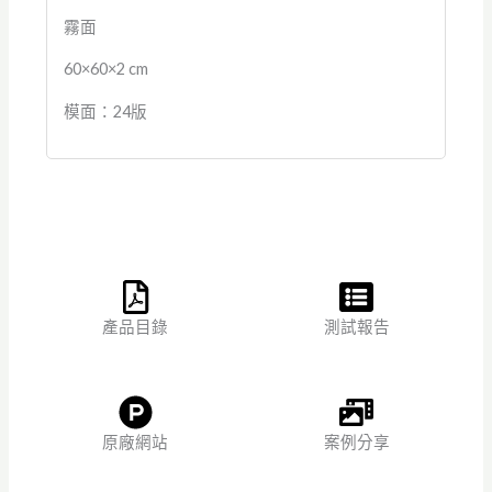
霧面
60×60×2 cm
模面：24版
產品目錄
測試報告
原廠網站
案例分享