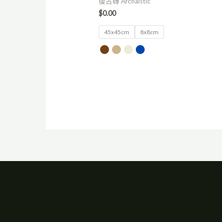
復古磚 Archaistic
$
0.00
45x45cm
8x8cm