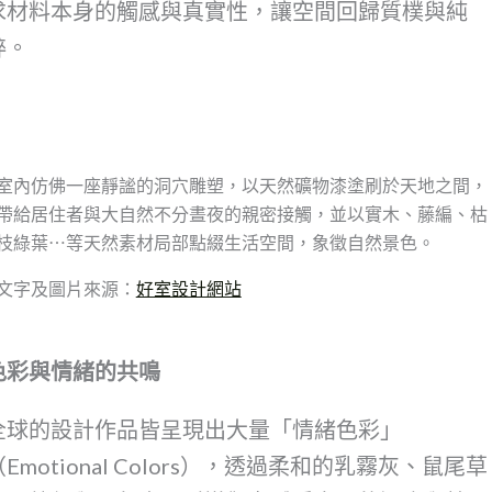
求材料本身的觸感與真實性，讓空間回歸質樸與純
粹。
室內仿佛一座靜謐的洞穴雕塑，以天然礦物漆塗刷於天地之間，
帶給居住者與大自然不分晝夜的親密接觸，並以實木、藤編、枯
枝綠葉⋯等天然素材局部點綴生活空間，象徵自然景色。
文字及圖片來源：
好室設計網站
色彩與情緒的共鳴
全球的設計作品皆呈現出大量「情緒色彩」
（Emotional Colors），透過柔和的乳霧灰、鼠尾草